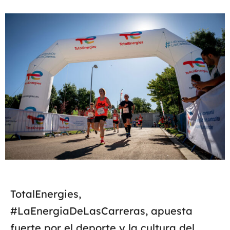
TotalEnergies,
#LaEnergiaDeLasCarreras, apuesta
fuerte por el deporte y la cultura del